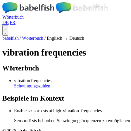
Wörterbuch
DE
FR
babelfish
/
Wörterbuch
/
Englisch → Deutsch
vibration frequencies
Wörterbuch
vibration frequencies
Schwingungszahlen
Beispiele im Kontext
Enable sensor tests at high
vibration
frequencies
Sensor-Tests bei hohen Schwingungsfrequenzen zu ermöglichen
© 2026 · babelfish.ch