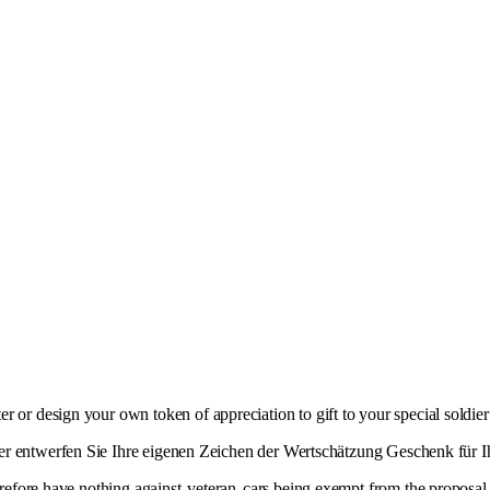
er or design your own token of appreciation to gift to your special soldier
r entwerfen Sie Ihre eigenen Zeichen der Wertschätzung Geschenk für Ih
erefore have nothing against
veteran
cars being exempt from the proposal