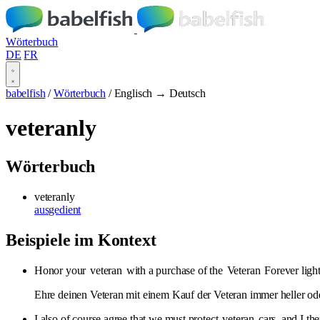
Wörterbuch
DE
FR
babelfish
/
Wörterbuch
/
Englisch → Deutsch
veteranly
Wörterbuch
veteranly
ausgedient
Beispiele im Kontext
Honor your
veteran
with a purchase of the
Veteran
Forever light
Ehre deinen Veteran mit einem Kauf der Veteran immer heller ode
I also of course agree that we must protect
veteran
cars, and I th