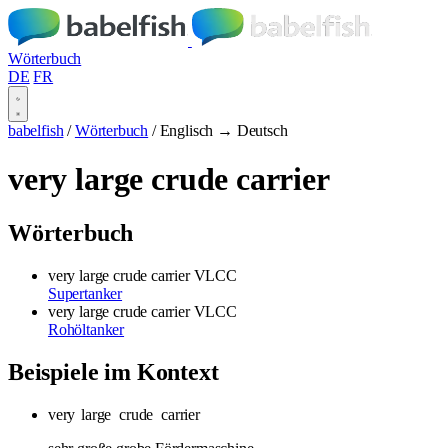
Wörterbuch
DE
FR
babelfish
/
Wörterbuch
/
Englisch → Deutsch
very large crude carrier
Wörterbuch
very large crude carrier
VLCC
Supertanker
very large crude carrier
VLCC
Rohöltanker
Beispiele im Kontext
very
large
crude
carrier