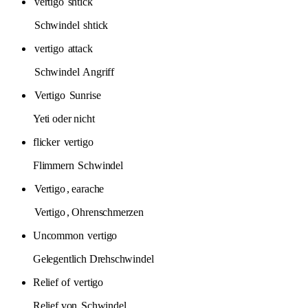
vertigo
shtick
Schwindel
shtick
vertigo
attack
Schwindel
Angriff
Vertigo
Sunrise
Yeti oder nicht
flicker
vertigo
Flimmern
Schwindel
Vertigo
, earache
Vertigo
, Ohrenschmerzen
Uncommon
vertigo
Gelegentlich Drehschwindel
Relief of
vertigo
Relief von
Schwindel