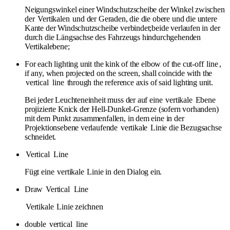
Neigungswinkel einer Windschutzscheibe der Winkel zwischen
der
Vertikalen
und der Geraden, die die obere und die untere
Kante der Windschutzscheibe verbindet;beide verlaufen in der
durch die Längsachse des Fahrzeugs hindurchgehenden
Vertikalebene;
For each lighting unit the kink of the elbow of the cut-off
line
,
if any, when projected on the screen, shall coincide with the
vertical
line
through the reference axis of said lighting unit.
Bei jeder Leuchteneinheit muss der auf eine
vertikale
Ebene
projizierte Knick der Hell-Dunkel-Grenze (sofern vorhanden)
mit dem Punkt zusammenfallen, in dem eine in der
Projektionsebene verlaufende
vertikale
Linie die Bezugsachse
schneidet.
Vertical
Line
Fügt eine
vertikale
Linie in den Dialog ein.
Draw
Vertical
Line
Vertikale
Linie zeichnen
double
vertical
line