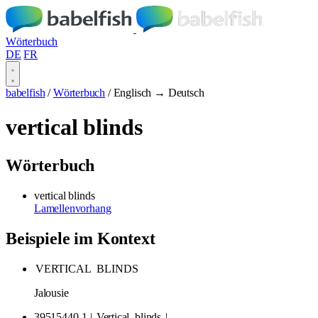
Wörterbuch
DE
FR
babelfish
/
Wörterbuch
/
Englisch → Deutsch
vertical blinds
Wörterbuch
vertical blinds
Lamellenvorhang
Beispiele im Kontext
VERTICAL
BLINDS
Jalousie
39515440-1 |
Vertical
blinds
|