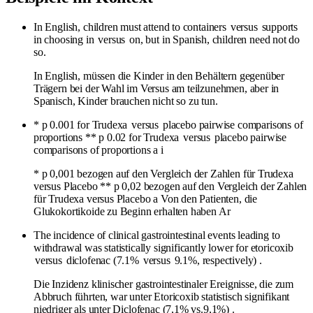
In English, children must attend to containers
versus
supports
in choosing in
versus
on, but in Spanish, children need not do
so.
In English, müssen die Kinder in den Behältern gegenüber
Trägern bei der Wahl im Versus am teilzunehmen, aber in
Spanisch, Kinder brauchen nicht so zu tun.
* p 0.001 for Trudexa
versus
placebo pairwise comparisons of
proportions ** p 0.02 for Trudexa
versus
placebo pairwise
comparisons of proportions a i
* p 0,001 bezogen auf den Vergleich der Zahlen für Trudexa
versus Placebo ** p 0,02 bezogen auf den Vergleich der Zahlen
für Trudexa versus Placebo a Von den Patienten, die
Glukokortikoide zu Beginn erhalten haben Ar
The incidence of clinical gastrointestinal events leading to
withdrawal was statistically significantly lower for etoricoxib
versus
diclofenac (7.1%
versus
9.1%, respectively) .
Die Inzidenz klinischer gastrointestinaler Ereignisse, die zum
Abbruch führten, war unter Etoricoxib statistisch signifikant
niedriger als unter Diclofenac (7,1% vs.9,1%) .