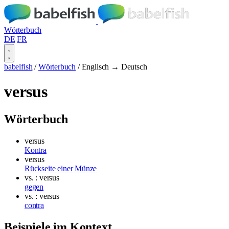
Wörterbuch
DE
FR
babelfish
/
Wörterbuch
/
Englisch → Deutsch
versus
Wörterbuch
versus
Kontra
versus
Rückseite einer Münze
vs. : versus
gegen
vs. : versus
contra
Beispiele im Kontext