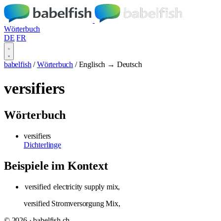
Wörterbuch
DE
FR
babelfish
/
Wörterbuch
/
Englisch → Deutsch
versifiers
Wörterbuch
versifiers
Dichterlinge
Beispiele im Kontext
versified
electricity supply mix,
versified Stromversorgung Mix,
© 2026 · babelfish.ch