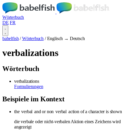
Wörterbuch
DE
FR
babelfish
/
Wörterbuch
/
Englisch → Deutsch
verbalizations
Wörterbuch
verbalizations
Formulierungen
Beispiele im Kontext
the
verbal
and or non
verbal
action of a character is shown
die verbale oder nicht-verbalen Aktion eines Zeichens wird
angezeigt