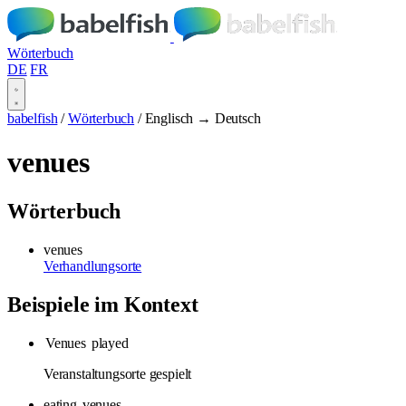
Wörterbuch
DE
FR
babelfish
/
Wörterbuch
/
Englisch → Deutsch
venues
Wörterbuch
venues
Verhandlungsorte
Beispiele im Kontext
Venues
played
Veranstaltungsorte gespielt
eating
venues