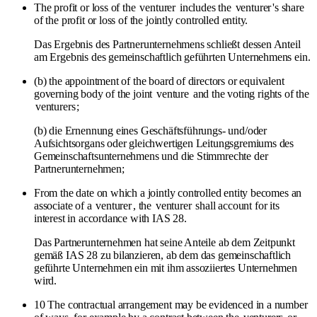
The profit or loss of the
venturer
includes the
venturer
's share
of the profit or loss of the jointly controlled entity.
Das Ergebnis des Partnerunternehmens schließt dessen Anteil
am Ergebnis des gemeinschaftlich geführten Unternehmens ein.
(b) the appointment of the board of directors or equivalent
governing body of the joint
venture
and the voting rights of the
venturers
;
(b) die Ernennung eines Geschäftsführungs- und/oder
Aufsichtsorgans oder gleichwertigen Leitungsgremiums des
Gemeinschaftsunternehmens und die Stimmrechte der
Partnerunternehmen;
From the date on which a jointly controlled entity becomes an
associate of a
venturer
, the
venturer
shall account for its
interest in accordance with IAS 28.
Das Partnerunternehmen hat seine Anteile ab dem Zeitpunkt
gemäß IAS 28 zu bilanzieren, ab dem das gemeinschaftlich
geführte Unternehmen ein mit ihm assoziiertes Unternehmen
wird.
10 The contractual arrangement may be evidenced in a number