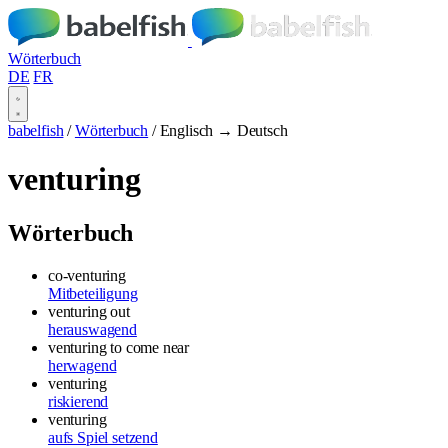
Wörterbuch
DE
FR
babelfish
/
Wörterbuch
/
Englisch → Deutsch
venturing
Wörterbuch
co-venturing
Mitbeteiligung
venturing out
herauswagend
venturing to come near
herwagend
venturing
riskierend
venturing
aufs Spiel setzend