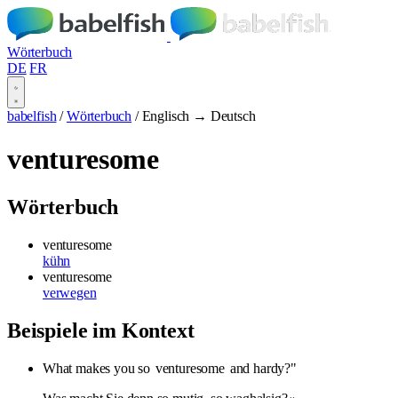
Wörterbuch
DE
FR
babelfish
/
Wörterbuch
/
Englisch → Deutsch
venturesome
Wörterbuch
venturesome
kühn
venturesome
verwegen
Beispiele im Kontext
What makes you so
venturesome
and hardy?"