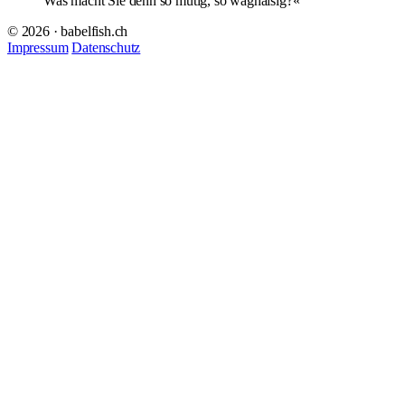
Was macht Sie denn so mutig, so waghalsig?«
© 2026 · babelfish.ch
Impressum
Datenschutz