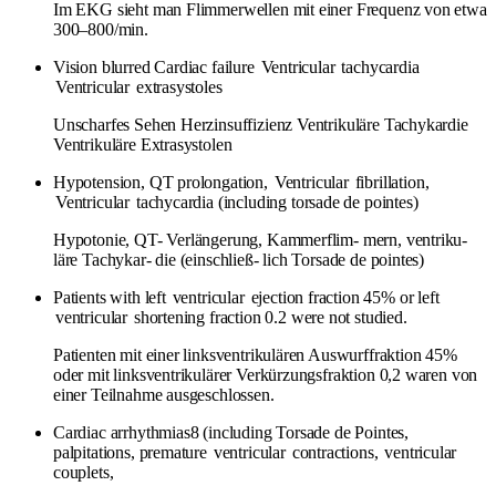
Im EKG sieht man Flimmerwellen mit einer Frequenz von etwa
300–800/min.
Vision blurred Cardiac failure
Ventricular
tachycardia
Ventricular
extrasystoles
Unscharfes Sehen Herzinsuffizienz Ventrikuläre Tachykardie
Ventrikuläre Extrasystolen
Hypotension, QT prolongation,
Ventricular
fibrillation,
Ventricular
tachycardia (including torsade de pointes)
Hypotonie, QT- Verlängerung, Kammerflim- mern, ventriku-
läre Tachykar- die (einschließ- lich Torsade de pointes)
Patients with left
ventricular
ejection fraction 45% or left
ventricular
shortening fraction 0.2 were not studied.
Patienten mit einer linksventrikulären Auswurffraktion 45%
oder mit linksventrikulärer Verkürzungsfraktion 0,2 waren von
einer Teilnahme ausgeschlossen.
Cardiac arrhythmias8 (including Torsade de Pointes,
palpitations, premature
ventricular
contractions,
ventricular
couplets,