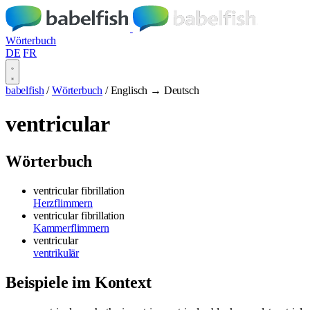
Wörterbuch
DE
FR
babelfish
/
Wörterbuch
/
Englisch → Deutsch
ventricular
Wörterbuch
ventricular fibrillation
Herzflimmern
ventricular fibrillation
Kammerflimmern
ventricular
ventrikulär
Beispiele im Kontext