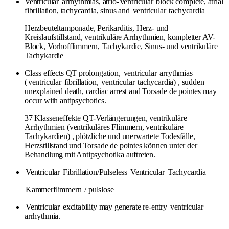
ventricular
arrhythmias, atrio-
ventricular
block complete, atrial
fibrillation, tachycardia, sinus and
ventricular
tachycardia
Herzbeuteltamponade, Perikarditis, Herz- und
Kreislaufstillstand, ventrikuläre Arrhythmien, kompletter AV-
Block, Vorhofflimmern, Tachykardie, Sinus- und ventrikuläre
Tachykardie
Class effects QT prolongation,
ventricular
arrythmias
(
ventricular
fibrillation,
ventricular
tachycardia) , sudden
unexplained death, cardiac arrest and Torsade de pointes may
occur with antipsychotics.
37 Klasseneffekte QT-Verlängerungen, ventrikuläre
Arrhythmien (ventrikuläres Flimmern, ventrikuläre
Tachykardien) , plötzliche und unerwartete Todesfälle,
Herzstillstand und Torsade de pointes können unter der
Behandlung mit Antipsychotika auftreten.
Ventricular
Fibrillation/Pulseless
Ventricular
Tachycardia
Kammerflimmern
/ pulslose
Ventricular
excitability may generate re-entry
ventricular
arrhythmia.