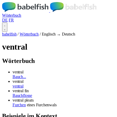
Wörterbuch
DE
FR
babelfish
/
Wörterbuch
/
Englisch → Deutsch
ventral
Wörterbuch
ventral
Bauch...
ventral
ventral
ventral fin
Bauchflosse
ventral pleats
Furchen
eines Furchenwals
Beispiele im Kontext