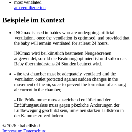
most ventilated
am ventiliertesten
Beispiele im Kontext
INOmax is used in babies who are undergoing artificial
ventilation
, once the
ventilation
is optimised, and provided that
the baby will remain
ventilated
for at least 24 hours.
INOmax wird bei künstlich beatmeten Neugeborenen
angewendet, sobald die Beatmung optimiert ist und sofern das
Baby über mindestens 24 Stunden beatmet wird.
- the test chamber must be adequately
ventilated
and the
ventilation
outlet protected against sudden changes in the
movement of the air, so as to prevent the formation of a strong
air current in the chamber,
- Die Prüfkammer muss ausreichend entlüftet und der
Entlüftungsauslass muss gegen plötzliche Änderungen der
Luftbewegung geschützt sein, um einen starken Luftstrom in
der Kammer zu verhindern.
© 2026 · babelfish.ch
Impressum
Datenschutz