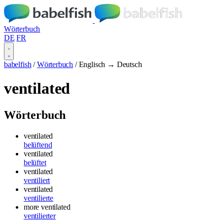
Wörterbuch
DE
FR
babelfish
/
Wörterbuch
/
Englisch → Deutsch
ventilated
Wörterbuch
ventilated
belüftend
ventilated
belüftet
ventilated
ventiliert
ventilated
ventilierte
more ventilated
ventilierter