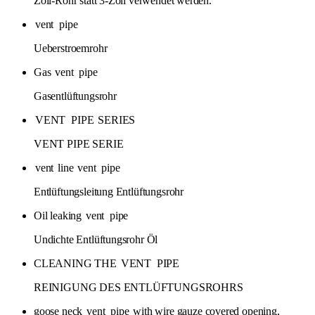
Zoll-Rohr statt 3-Zoll verwendet werden.
vent
pipe
Ueberstroemrohr
Gas
vent
pipe
Gasentlüftungsrohr
VENT
PIPE
SERIES
VENT PIPE SERIE
vent
line
vent
pipe
Entlüftungsleitung Entlüftungsrohr
Oil leaking
vent
pipe
Undichte Entlüftungsrohr Öl
CLEANING THE
VENT
PIPE
REINIGUNG DES ENTLÜFTUNGSROHRS
goose neck
vent
pipe
with wire gauze covered opening,