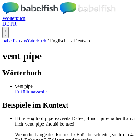
Wörterbuch
DE
FR
babelfish
/
Wörterbuch
/
Englisch → Deutsch
vent pipe
Wörterbuch
vent pipe
Entlüftungssrohr
Beispiele im Kontext
If the length of
pipe
exceeds 15 feet, 4 inch
pipe
rather than 3
inch
vent
pipe
should be used.
Wenn die Länge des Rohres 15 Fuß überschreitet, sollte ein 4-