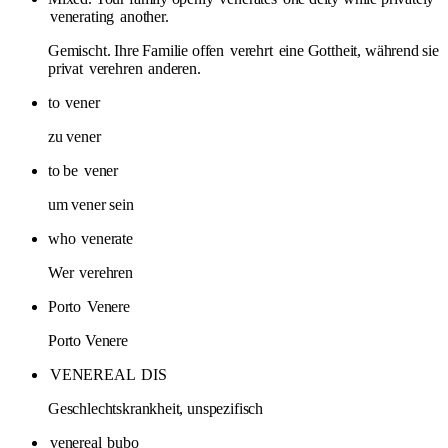
venerating
another.
Gemischt. Ihre Familie offen
verehrt
eine Gottheit, während sie
privat
verehren
anderen.
to
vener
zu vener
to be
vener
um vener sein
who
venerate
Wer
verehren
Porto
Venere
Porto Venere
VENEREAL
DIS
Geschlechtskrankheit, unspezifisch
venereal
bubo