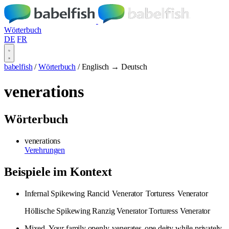
Wörterbuch
DE
FR
babelfish
/
Wörterbuch
/
Englisch → Deutsch
venerations
Wörterbuch
venerations
Verehrungen
Beispiele im Kontext
Infernal Spikewing Rancid
Venerator
Torturess
Venerator
Höllische Spikewing Ranzig Venerator Torturess Venerator
Mixed. Your family openly
venerates
one deity while privately