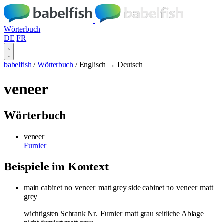
Wörterbuch
DE
FR
babelfish
/
Wörterbuch
/
Englisch → Deutsch
veneer
Wörterbuch
veneer
Furnier
Beispiele im Kontext
main cabinet no
veneer
matt grey side cabinet no
veneer
matt
grey
wichtigsten Schrank Nr.
Furnier
matt grau seitliche Ablage