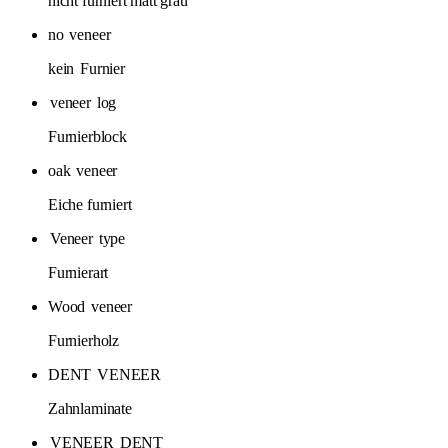
nicht furniert matt grau
no
veneer
kein
Furnier
veneer
log
Furnierblock
oak
veneer
Eiche furniert
Veneer
type
Furnierart
Wood
veneer
Furnierholz
DENT
VENEER
Zahnlaminate
VENEER
DENT