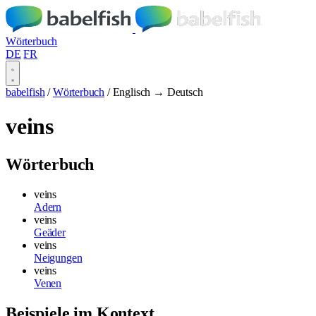
Wörterbuch
DE
FR
babelfish
/
Wörterbuch
/
Englisch → Deutsch
veins
Wörterbuch
veins
Adern
veins
Geäder
veins
Neigungen
veins
Venen
Beispiele im Kontext