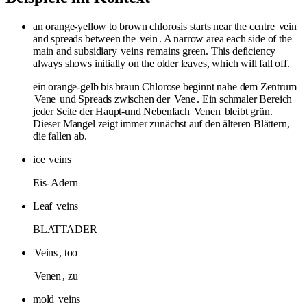
an orange-yellow to brown chlorosis starts near the centre
vein
and spreads between the
vein
. A narrow area each side of the
main and subsidiary
veins
remains green. This deficiency
always shows initially on the older leaves, which will fall off.
ein orange-gelb bis braun Chlorose beginnt nahe dem Zentrum
Vene
und Spreads zwischen der
Vene
. Ein schmaler Bereich
jeder Seite der Haupt-und Nebenfach
Venen
bleibt grün.
Dieser Mangel zeigt immer zunächst auf den älteren Blättern,
die fallen ab.
ice
veins
Eis-
Adern
Leaf
veins
BLATTADER
Veins
, too
Venen
, zu
mold
veins