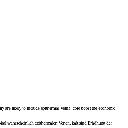
ly are likely to include epithermal
veins
, cold boost the economic
okal wahrscheinlich epithermalen Venen, kalt sind Erhöhung der