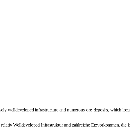
tively welldeveloped infrastructure and numerous
ore
deposits, which local
 relativ Welldeveloped Infrastruktur und zahlreiche Erzvorkommen, die l