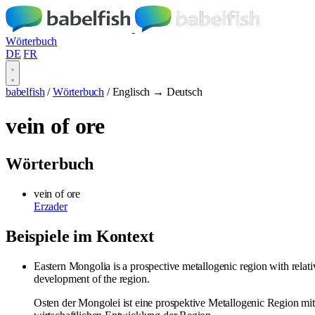
Wörterbuch
DE
FR
babelfish
/
Wörterbuch
/
Englisch → Deutsch
vein of ore
Wörterbuch
vein of ore
Erzader
Beispiele im Kontext
Eastern Mongolia is a prospective metallogenic region with rela
development of the region.
Osten der Mongolei ist eine prospektive Metallogenic Region mit