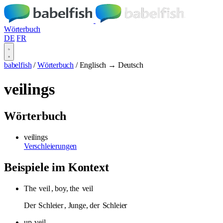
Wörterbuch
DE
FR
babelfish
/
Wörterbuch
/
Englisch → Deutsch
veilings
Wörterbuch
veilings
Verschleierungen
Beispiele im Kontext
The
veil
, boy, the
veil
Der
Schleier
, Junge, der
Schleier
up
veil