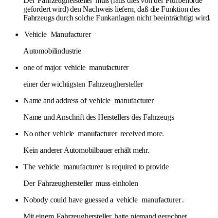
Der
Fahrzeughersteller
muß (falls dies von der Prüfbehörde
gefordert wird) den Nachweis liefern, daß die Funktion des
Fahrzeugs durch solche Funkanlagen nicht beeinträchtigt wird.
Vehicle
Manufacturer
Automobilindustrie
one of major
vehicle
manufacturer
einer der wichtigsten
Fahrzeughersteller
Name and address of
vehicle
manufacturer
Name und Anschrift des Herstellers des Fahrzeugs
No other
vehicle
manufacturer
received more.
Kein anderer Automobilbauer erhält mehr.
The
vehicle
manufacturer
is required to provide
Der
Fahrzeughersteller
muss einholen
Nobody could have guessed a
vehicle
manufacturer
.
Mit einem
Fahrzeughersteller
hatte niemand gerechnet.