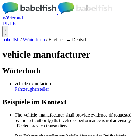
Wörterbuch
DE
FR
babelfish
/
Wörterbuch
/
Englisch → Deutsch
vehicle manufacturer
Wörterbuch
vehicle manufacturer
Fahrzeughersteller
Beispiele im Kontext
The
vehicle
manufacturer
shall provide evidence (if requested
by the test authority) that
vehicle
performance is not adversely
affected by such transmitters.