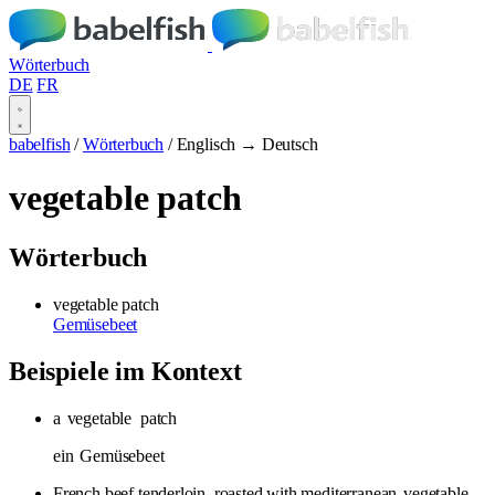
Wörterbuch
DE
FR
babelfish
/
Wörterbuch
/
Englisch → Deutsch
vegetable patch
Wörterbuch
vegetable patch
Gemüsebeet
Beispiele im Kontext
a
vegetable
patch
ein
Gemüsebeet
French beef tenderloin, roasted with mediterranean
vegetable