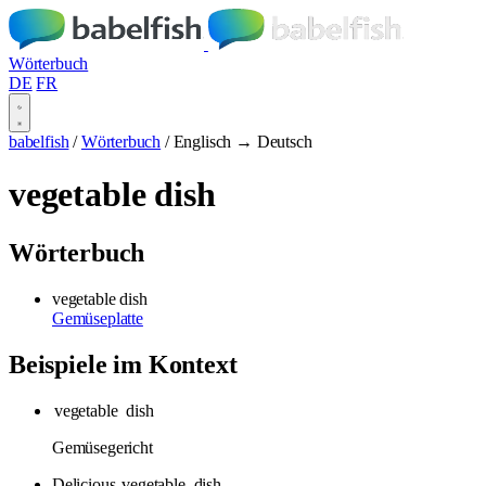
Wörterbuch
DE
FR
babelfish
/
Wörterbuch
/
Englisch → Deutsch
vegetable dish
Wörterbuch
vegetable dish
Gemüseplatte
Beispiele im Kontext
vegetable
dish
Gemüsegericht
Delicious
vegetable
dish