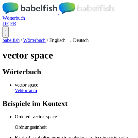
Wörterbuch
DE
FR
babelfish
/
Wörterbuch
/
Englisch → Deutsch
vector space
Wörterbuch
vector space
Vektorraum
Beispiele im Kontext
Ordered
vector
space
Ordnungseinheit
Rank of an abelian group is analogous to the dimension of a