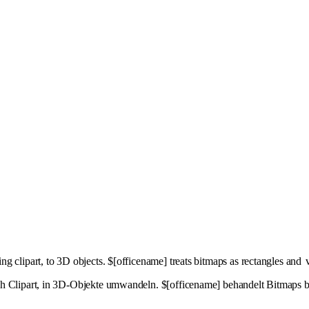
ding clipart, to 3D objects. $[officename] treats bitmaps as rectangles and
ch Clipart, in 3D-Objekte umwandeln. $[officename] behandelt Bitmaps b