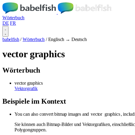
Wörterbuch
DE
FR
babelfish
/
Wörterbuch
/
Englisch → Deutsch
vector graphics
Wörterbuch
vector graphics
Vektorgrafik
Beispiele im Kontext
You can also convert bitmap images and
vector
graphics
, inclu
Sie können auch Bitmap-Bilder und Vektorgrafiken, einschließli
Polygongruppen.