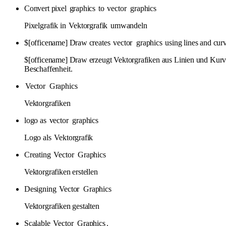
Convert pixel
graphics
to
vector
graphics
Pixelgrafik in
Vektorgrafik
umwandeln
$[officename] Draw creates
vector
graphics
using lines and cur
$[officename] Draw erzeugt Vektorgrafiken aus Linien und Kurve
Beschaffenheit.
Vector
Graphics
Vektorgrafiken
logo as
vector
graphics
Logo als
Vektorgrafik
Creating
Vector
Graphics
Vektorgrafiken erstellen
Designing
Vector
Graphics
Vektorgrafiken gestalten
Scalable
Vector
Graphics
.