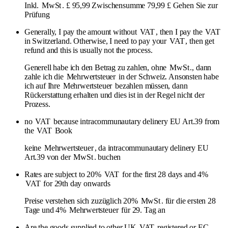
Inkl.
MwSt
. £ 95,99 Zwischensumme 79,99 £ Gehen Sie zur
Prüfung
Generally, I pay the amount without
VAT
, then I pay the
VAT
in Switzerland. Otherwise, I need to pay your
VAT
, then get
refund and this is usually not the process.
Generell habe ich den Betrag zu zahlen, ohne
MwSt
., dann
zahle ich die
Mehrwertsteuer
in der Schweiz. Ansonsten habe
ich auf Ihre
Mehrwertsteuer
bezahlen müssen, dann
Rückerstattung erhalten und dies ist in der Regel nicht der
Prozess.
no
VAT
because intracommunautary delinery EU Art.39 from
the
VAT
Book
keine
Mehrwertsteuer
, da intracommunautary delinery EU
Art.39 von der
MwSt
. buchen
Rates are subject to 20%
VAT
for the first 28 days and 4%
VAT
for 29th day onwards
Preise verstehen sich zuzüglich 20%
MwSt
. für die ersten 28
Tage und 4%
Mehrwertsteuer
für 29. Tag an
Are the goods supplied to other UK
VAT
registered or EC