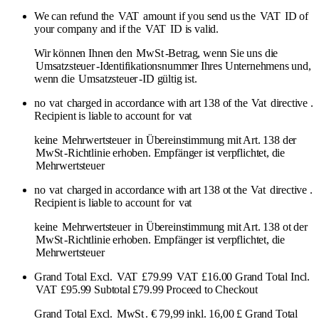
We can refund the
VAT
amount if you send us the
VAT
ID of
your company and if the
VAT
ID is valid.
Wir können Ihnen den
MwSt
-Betrag, wenn Sie uns die
Umsatzsteuer
-Identifikationsnummer Ihres Unternehmens und,
wenn die
Umsatzsteuer
-ID gültig ist.
no
vat
charged in accordance with art 138 of the
Vat
directive .
Recipient is liable to account for
vat
keine
Mehrwertsteuer
in Übereinstimmung mit Art. 138 der
MwSt
-Richtlinie erhoben. Empfänger ist verpflichtet, die
Mehrwertsteuer
no
vat
charged in accordance with art 138 ot the
Vat
directive .
Recipient is liable to account for
vat
keine
Mehrwertsteuer
in Übereinstimmung mit Art. 138 ot der
MwSt
-Richtlinie erhoben. Empfänger ist verpflichtet, die
Mehrwertsteuer
Grand Total Excl.
VAT
£79.99
VAT
£16.00 Grand Total Incl.
VAT
£95.99 Subtotal £79.99 Proceed to Checkout
Grand Total Excl.
MwSt
. € 79,99 inkl. 16,00 £ Grand Total