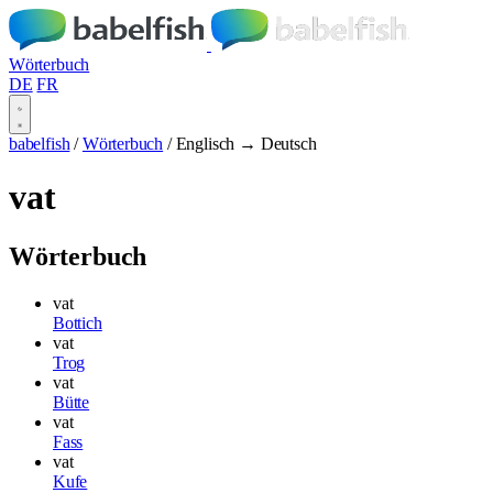
Wörterbuch
DE
FR
babelfish
/
Wörterbuch
/
Englisch → Deutsch
vat
Wörterbuch
vat
Bottich
vat
Trog
vat
Bütte
vat
Fass
vat
Kufe