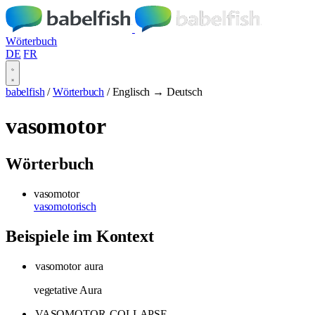
Wörterbuch
DE
FR
babelfish
/
Wörterbuch
/
Englisch → Deutsch
vasomotor
Wörterbuch
vasomotor
vasomotorisch
Beispiele im Kontext
vasomotor
aura
vegetative Aura
VASOMOTOR
COLLAPSE