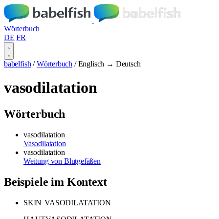
Wörterbuch
DE
FR
babelfish
/
Wörterbuch
/
Englisch → Deutsch
vasodilatation
Wörterbuch
vasodilatation
Vasodilatation
vasodilatation
Weitung von Blutgefäßen
Beispiele im Kontext
SKIN
VASODILATATION