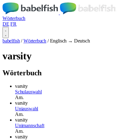
Wörterbuch
DE
FR
babelfish
/
Wörterbuch
/
Englisch → Deutsch
varsity
Wörterbuch
varsity
Schulauswahl
Am.
varsity
Uniauswahl
Am.
varsity
Unimannschaft
Am.
varsity