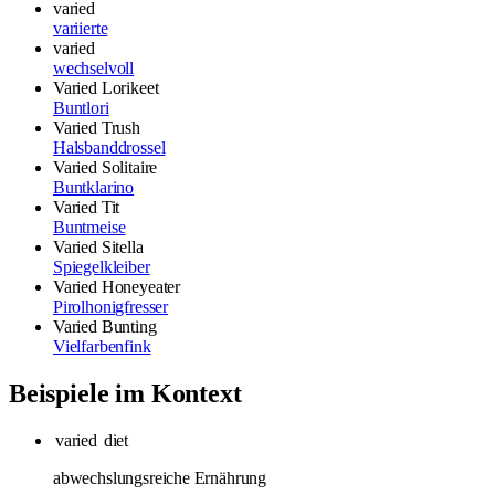
varied
variierte
varied
wechselvoll
Varied Lorikeet
Buntlori
Varied Trush
Halsbanddrossel
Varied Solitaire
Buntklarino
Varied Tit
Buntmeise
Varied Sitella
Spiegelkleiber
Varied Honeyeater
Pirolhonigfresser
Varied Bunting
Vielfarbenfink
Beispiele im Kontext
varied
diet
abwechslungsreiche Ernährung