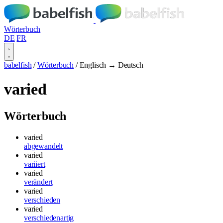
Wörterbuch
DE
FR
babelfish
/
Wörterbuch
/
Englisch → Deutsch
varied
Wörterbuch
varied
abgewandelt
varied
variiert
varied
verändert
varied
verschieden
varied
verschiedenartig