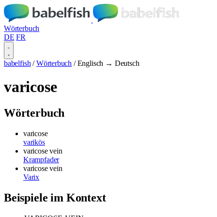
Wörterbuch
DE
FR
babelfish
/
Wörterbuch
/
Englisch → Deutsch
varicose
Wörterbuch
varicose
varikös
varicose vein
Krampfader
varicose vein
Varix
Beispiele im Kontext