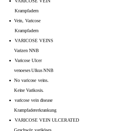
VARICOSE
VEIN
Krampfadern
Vein,
Varicose
Krampfadern
VARICOSE
VEINS
Varizen NNB
Varicose
Ulcer
venoeses Ulkus NNB
No
varicose
veins.
Keine Varikosis.
varicose
vein disease
Krampfadererkrankung
VARICOSE
VEIN ULCERATED
Geschwür, variköses