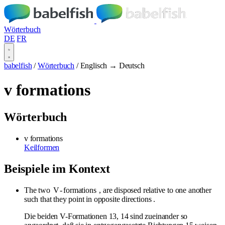
Wörterbuch
DE
FR
babelfish
/
Wörterbuch
/
Englisch → Deutsch
v formations
Wörterbuch
v formations
Keilformen
Beispiele im Kontext
The two
V
-
formations
, are disposed relative to one another
such that they point in opposite directions .
Die beiden V-Formationen 13, 14 sind zueinander so