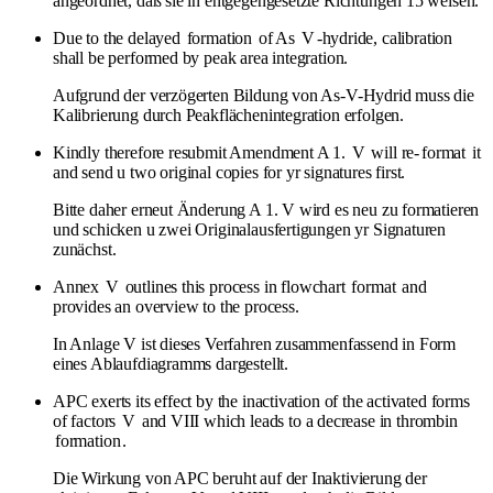
angeordnet, daß sie in entgegengesetzte Richtungen 15 weisen.
Due to the delayed
formation
of As
V
-hydride, calibration
shall be performed by peak area integration.
Aufgrund der verzögerten Bildung von As-V-Hydrid muss die
Kalibrierung durch Peakflächenintegration erfolgen.
Kindly therefore resubmit Amendment A 1.
V
will re-
format
it
and send u two original copies for yr signatures first.
Bitte daher erneut Änderung A 1. V wird es neu zu formatieren
und schicken u zwei Originalausfertigungen yr Signaturen
zunächst.
Annex
V
outlines this process in flowchart
format
and
provides an overview to the process.
In Anlage V ist dieses Verfahren zusammenfassend in Form
eines Ablaufdiagramms dargestellt.
APC exerts its effect by the inactivation of the activated forms
of factors
V
and VIII which leads to a decrease in thrombin
formation
.
Die Wirkung von APC beruht auf der Inaktivierung der