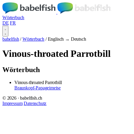
Wörterbuch
DE
FR
babelfish
/
Wörterbuch
/
Englisch → Deutsch
Vinous-throated Parrotbill
Wörterbuch
Vinous-throated Parrotbill
Braunkopf-Papageimeise
© 2026 · babelfish.ch
Impressum
Datenschutz