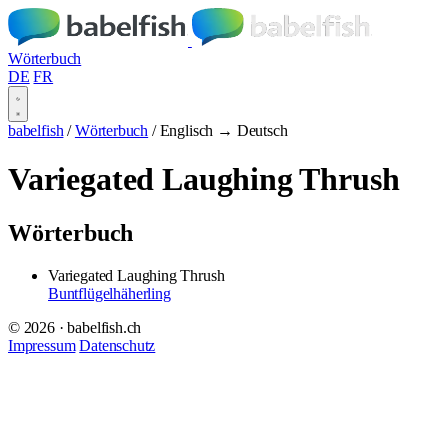
Wörterbuch
DE
FR
babelfish
/
Wörterbuch
/
Englisch → Deutsch
Variegated Laughing Thrush
Wörterbuch
Variegated Laughing Thrush
Buntflügelhäherling
© 2026 · babelfish.ch
Impressum
Datenschutz