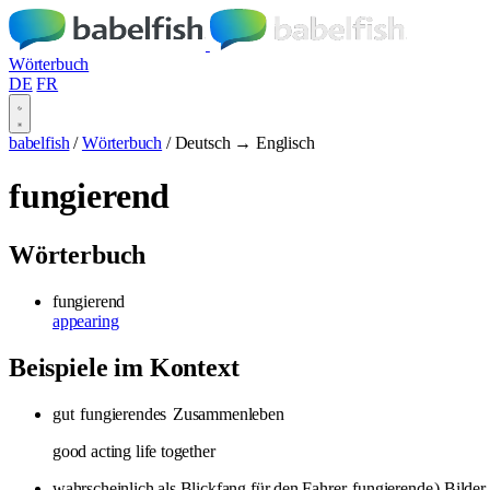
Wörterbuch
DE
FR
babelfish
/
Wörterbuch
/
Deutsch → Englisch
fungierend
Wörterbuch
fungierend
appearing
Beispiele im Kontext
gut
fungierendes
Zusammenleben
good acting life together
wahrscheinlich als Blickfang für den Fahrer
fungierende
) Bilder