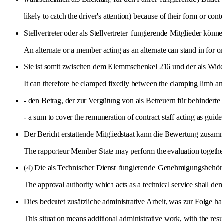
likely to catch the driver's attention) because of their form or cont
Stellvertreter oder als Stellvertreter
fungierende
Mitglieder können
An alternate or a member acting as an alternate can stand in for
Sie ist somit zwischen dem Klemmschenkel 216 und der als Wid
It can therefore be clamped fixedly between the clamping limb a
- den Betrag, der zur Vergütung von als Betreuern für behindert
- a sum to cover the remuneration of contract staff acting as guide
Der Bericht erstattende Mitgliedstaat kann die Bewertung zusamm
The rapporteur Member State may perform the evaluation togethe
(4) Die als Technischer Dienst
fungierende
Genehmigungsbehörde 
The approval authority which acts as a technical service shall 
Dies bedeutet zusätzliche administrative Arbeit, was zur Folge hat,
This situation means additional administrative work, with the resu