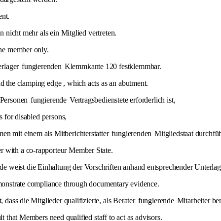
ent.
 nicht mehr als ein Mitglied vertreten.
 one member only.
erlager
fungierenden
Klemmkante 120 festklemmbar.
nd the clamping edge , which acts as an abutment.
e Personen
fungierende
Vertragsbedienstete erforderlich ist,
s for disabled persons,
en mit einem als Mitberichterstatter
fungierenden
Mitgliedstaat durchfü
r with a co-rapporteur Member State.
weist die Einhaltung der Vorschriften anhand entsprechender Unterlag
demonstrate compliance through documentary evidence.
 dass die Mitglieder qualifizierte, als Berater
fungierende
Mitarbeiter be
lt that Members need qualified staff to act as advisors.