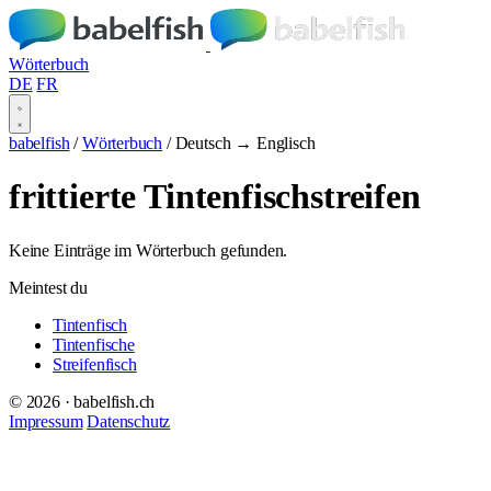
Wörterbuch
DE
FR
babelfish
/
Wörterbuch
/
Deutsch → Englisch
frittierte Tintenfischstreifen
Keine Einträge im Wörterbuch gefunden.
Meintest du
Tintenfisch
Tintenfische
Streifenfisch
© 2026 · babelfish.ch
Impressum
Datenschutz