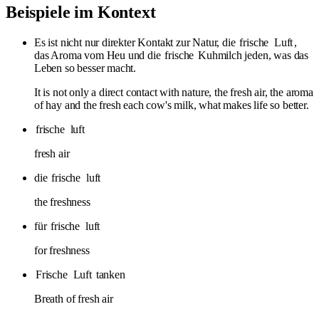
Beispiele im Kontext
Es ist nicht nur direkter Kontakt zur Natur, die
frische
Luft
,
das Aroma vom Heu und die
frische
Kuhmilch jeden, was das
Leben so besser macht.
It is not only a direct contact with nature, the fresh air, the aroma
of hay and the fresh each cow's milk, what makes life so better.
frische
luft
fresh air
die
frische
luft
the freshness
für
frische
luft
for freshness
Frische
Luft
tanken
Breath of fresh air