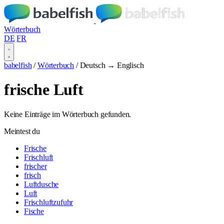
Wörterbuch
DE
FR
babelfish
/
Wörterbuch
/
Deutsch → Englisch
frische Luft
Keine Einträge im Wörterbuch gefunden.
Meintest du
Frische
Frischluft
frischer
frisch
Luftdusche
Luft
Frischluftzufuhr
Fische