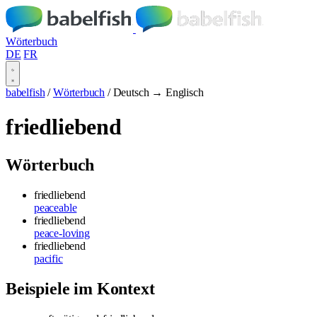
Wörterbuch
DE
FR
babelfish
/
Wörterbuch
/
Deutsch → Englisch
friedliebend
Wörterbuch
friedliebend
peaceable
friedliebend
peace-loving
friedliebend
pacific
Beispiele im Kontext