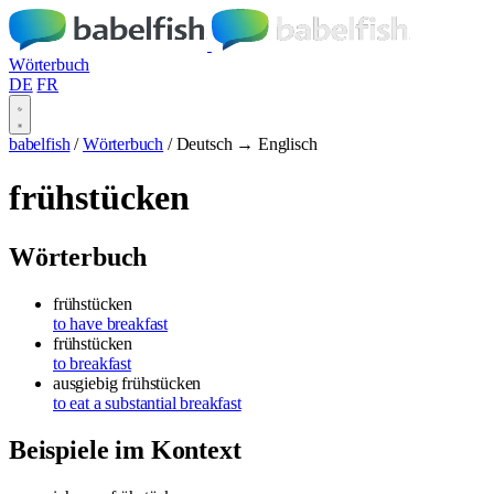
Wörterbuch
DE
FR
babelfish
/
Wörterbuch
/
Deutsch → Englisch
frühstücken
Wörterbuch
frühstücken
to have breakfast
frühstücken
to breakfast
ausgiebig frühstücken
to eat a substantial breakfast
Beispiele im Kontext