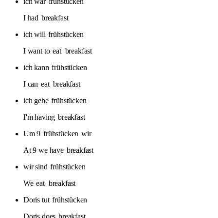
ich war
frühstücken
I had
breakfast
ich will
frühstücken
I want to
eat
breakfast
ich kann
frühstücken
I can
eat
breakfast
ich gehe
frühstücken
I'm having
breakfast
Um 9
frühstücken
wir
At 9 we have
breakfast
wir sind
frühstücken
We
eat
breakfast
Doris tut
frühstücken
Doris does
breakfast