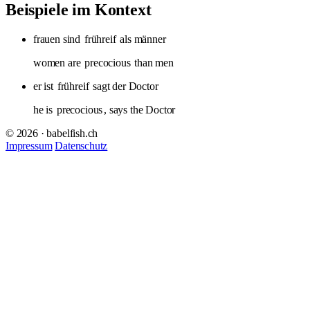
Beispiele im Kontext
frauen sind
frühreif
als männer
women are
precocious
than men
er ist
frühreif
sagt der Doctor
he is
precocious
, says the Doctor
© 2026 · babelfish.ch
Impressum
Datenschutz