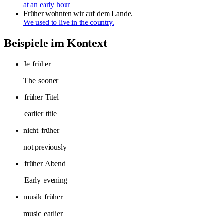
at an early hour
Früher wohnten wir auf dem Lande.
We used to live in the country.
Beispiele im Kontext
Je
früher
The
sooner
früher
Titel
earlier
title
nicht
früher
not previously
früher
Abend
Early
evening
musik
früher
music
earlier