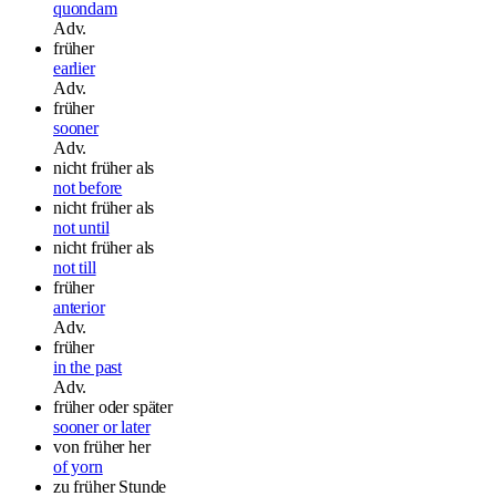
quondam
Adv.
früher
earlier
Adv.
früher
sooner
Adv.
nicht früher als
not before
nicht früher als
not until
nicht früher als
not till
früher
anterior
Adv.
früher
in the past
Adv.
früher oder später
sooner or later
von früher her
of yorn
zu früher Stunde