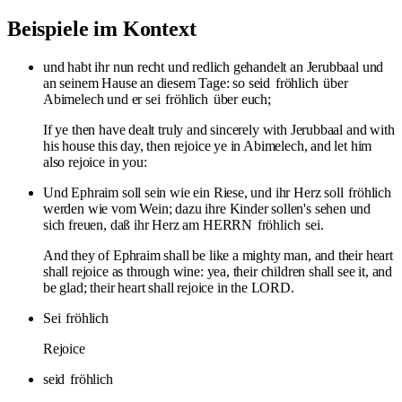
Beispiele im Kontext
und habt ihr nun recht und redlich gehandelt an Jerubbaal und
an seinem Hause an diesem Tage: so seid
fröhlich
über
Abimelech und er sei
fröhlich
über euch;
If ye then have dealt truly and sincerely with Jerubbaal and with
his house this day, then rejoice ye in Abimelech, and let him
also rejoice in you:
Und Ephraim soll sein wie ein Riese, und ihr Herz soll
fröhlich
werden wie vom Wein; dazu ihre Kinder sollen's sehen und
sich freuen, daß ihr Herz am HERRN
fröhlich
sei.
And they of Ephraim shall be like a mighty man, and their heart
shall rejoice as through wine: yea, their children shall see it, and
be glad; their heart shall rejoice in the LORD.
Sei
fröhlich
Rejoice
seid
fröhlich