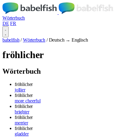
Wörterbuch
DE
FR
babelfish
/
Wörterbuch
/
Deutsch → Englisch
fröhlicher
Wörterbuch
fröhlicher
jollier
fröhlicher
more cheerful
fröhlicher
brighter
fröhlicher
merrier
fröhlicher
gladder