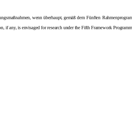
schungsmaßnahmen, wenn überhaupt, gemäß dem
Fünften
Rahmenprogramm
ion, if any, is envisaged for research under the Fifth Framework Programme