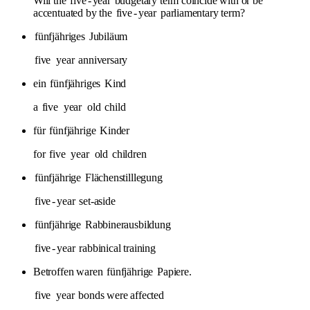
Will the
five
-
year
budgetary term coincide with or be
accentuated by the
five
-
year
parliamentary term?
fünfjähriges
Jubiläum
five
year
anniversary
ein
fünfjähriges
Kind
a
five
year
old
child
für
fünfjährige
Kinder
for
five
year
old
children
fünfjährige
Flächenstilllegung
five
-
year
set-aside
fünfjährige
Rabbinerausbildung
five
-
year
rabbinical training
Betroffen waren
fünfjährige
Papiere.
five
year
bonds were affected