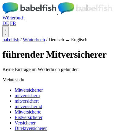
Wörterbuch
DE
FR
babelfish
/
Wörterbuch
/
Deutsch → Englisch
führender Mitversicherer
Keine Einträge im Wörterbuch gefunden.
Meintest du
Mitversicherter
mitversichern
mitversichert
mitversichernd
Mitversicherte
Erstversicherer
Versicherer
Direktversicherer