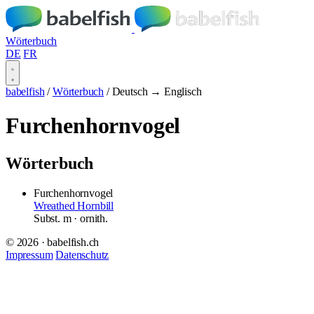
Wörterbuch
DE
FR
babelfish
/
Wörterbuch
/
Deutsch → Englisch
Furchenhornvogel
Wörterbuch
Furchenhornvogel
Wreathed Hornbill
Subst.
m
· ornith.
© 2026 · babelfish.ch
Impressum
Datenschutz