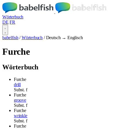
Wörterbuch
DE
FR
babelfish
/
Wörterbuch
/
Deutsch → Englisch
Furche
Wörterbuch
Furche
drill
Subst.
f
Furche
groove
Subst.
f
Furche
wrinkle
Subst.
f
Furche