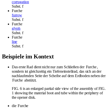
corrugation
Subst.
f
Furche
furrow
Subst.
f
Furche
glyph
Subst.
f
Furche
line
Subst.
f
Beispiele im Kontext
Das erste Rad dient nicht nur zum Schließen der
Furche
,
sondern ist gleichzeitig ein Tiefeneinstellrad, das sich an der
nachlaufenden Seite der Scheibe auf dem Erdboden neben der
Furche
abstützt.
FIG. 6 is an enlarged partial side view of the assembly of FIG.
1 showing the material boot and tube within the periphery of
the opener disk.
die
Furche