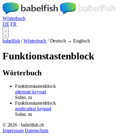
Wörterbuch
DE
FR
babelfish
/
Wörterbuch
/
Deutsch → Englisch
Funktionstastenblock
Wörterbuch
Funktionstastenblock
alternate keypad
Subst.
m
Funktionstastenblock
application keypad
Subst.
m
© 2026 · babelfish.ch
Impressum
Datenschutz