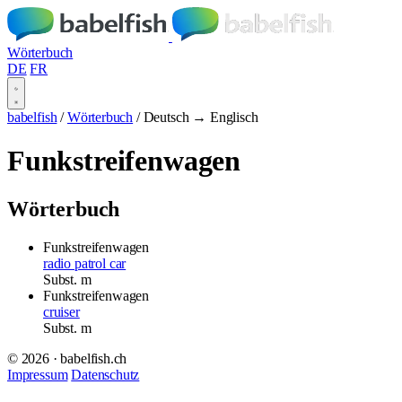
Wörterbuch
DE
FR
babelfish
/
Wörterbuch
/
Deutsch → Englisch
Funkstreifenwagen
Wörterbuch
Funkstreifenwagen
radio patrol car
Subst.
m
Funkstreifenwagen
cruiser
Subst.
m
© 2026 · babelfish.ch
Impressum
Datenschutz